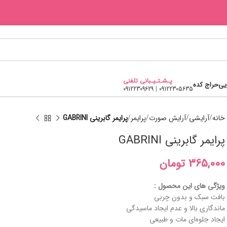
پـشـتـیـبانی تلفنی
یی
حراج کده
09122309629
|
09122305635
خانه
آرایشی
آرایش صورت
پرایمر
پرایمر گابرینی GABRINI
پرایمر گابرینی GABRINI
تومان
ویژگی های این محصول :
بافت سبک و بدون چربی
ماندگاری بالا و عدم ایجاد ماسیدگی
ایجاد جلوه‌ای مات و طبیعی