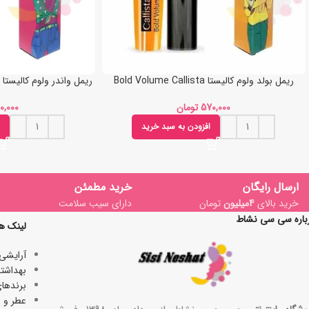
ریمل بولد ولوم کالیستا Bold Volume Callista
ریمل واندر ولوم کالیستا Wonder Volume Callista
تومان
افزودن به سبد خرید
ارسال رایگان
خرید مطمئن
خرید بالای
4میلیون
تومان
دارای سیب سلامت
باره سی سی نشاط
لینک ه
آرایشی
بھداشتی
برندها
عطر و ا