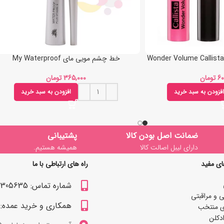
خط چشم مویی مای My Waterproof
تومان
تومان
افزودن به سبد خرید
افزودن به سبد خرید
ضمانت اصل بودن کالا
پشتیبانی
دارای لیبل اصالت کالا
همیشه هستیم.
ای مفید
راه های ارتباطی با ما
شماره تماس: 09122305635
 و مراقبتی
همکاری و خرید عمده: 09122309629
ی منتخب
دکلن