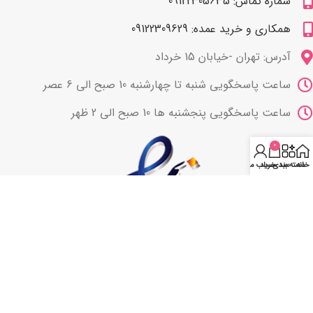
شماره تماس: 09122305635
همکاری و خرید عمده: 09122309629
آدرس: تهران -خیابان 15 خرداد
ساعت پاسخگویی شنبه تا چهارشنبه 10 صبح الی 6 عصر
ساعت پاسخگویی پنجشنبه ها 10 صبح الی 2 ظهر
0
خانه
دسته بندی
سبد خرید
حساب من
با ما همراه باشید