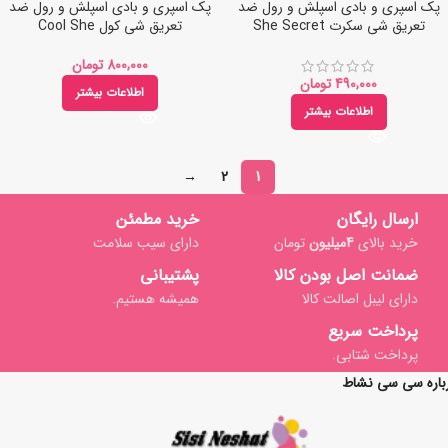
پک اسپری و بادی اسپلش و رول ضد
پک اسپری و بادی اسپلش و رول ضد
تعریق شی سکرت She Secret
تعریق شی کول Cool She
تومان
تومان
اطلاعات بیشتر
اطلاعات بیشتر
→
2
1
ارسال رایگان
خرید مطمئن
خرید بالای
4میلیون
تومان
دارای سیب سلامت
ضمانت اصل بودن کالا
پشتیبانی
دارای لیبل اصالت کالا
همیشه هستیم.
پرداخت سریع
پرداخت شتابی.
باره سی سی نشاط