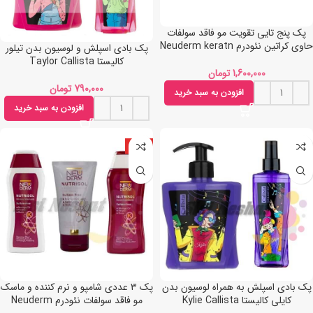
پک پنج تایی تقویت مو فاقد سولفات
حاوی کراتین نئودرم Neuderm keratn
پک بادی اسپلش و لوسیون بدن تیلور
کالیستا Taylor Callista
تومان
تومان
افزودن به سبد خرید
افزودن به سبد خرید
داغ
پک بادی اسپلش به همراه لوسیون بدن
پک ۳ عددی شامپو و نرم کننده و ماسک
کایلی کالیستا Kylie Callista
مو فاقد سولفات نئودرم Neuderm