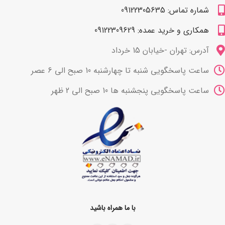
شماره تماس: 09122305635
همکاری و خرید عمده: 09122309629
آدرس: تهران -خیابان 15 خرداد
ساعت پاسخگویی شنبه تا چهارشنبه 10 صبح الی 6 عصر
ساعت پاسخگویی پنجشنبه ها 10 صبح الی 2 ظهر
با ما همراه باشید