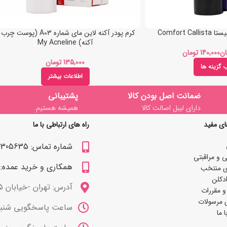
Comfort 
کرم پودر آکنه لاین مای شماره A03 (پوست چ
آکنه) My Acneline
ان
تومان
تومان
ب گزینه ها
اطلاعات بیشتر
ضمانت اصل بودن کالا
پشتیبانی
دارای لیبل اصالت کالا
همیشه هستیم.
ای مفید
راه های ارتباطی با ما
شماره تماس: 09122305635
 و مراقبتی
همکاری و خرید عمده: 09122309629
ی منتخب
دکلن
آدرس: تهران -خیابان 15 خرداد
و مقررات
 مرسولات
ساعت پاسخگویی شنبه تا چهارشنب
 ما