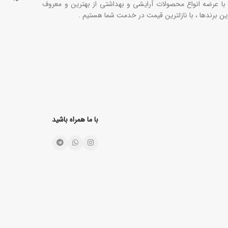
S02
1
 با عرضه انواع محصولات آرایشی و بهداشتی از بهترین و معروف
S03
ین برندها ، با نازلترین قیمت در خدمت شما هستیم .
1
S04
1
S05
1
S06
1
با ما همراه باشید