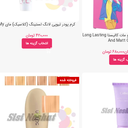
کرم پودر تیوپی لانگ لستینگ (کلاسیک) مای My
کرم پودر لانگ لستینگ و مات کالیستا Long Lasting
تومان
And Matt C
انتخاب گزینه ها
ان
تومان
ب گزینه ها
فروخته شده