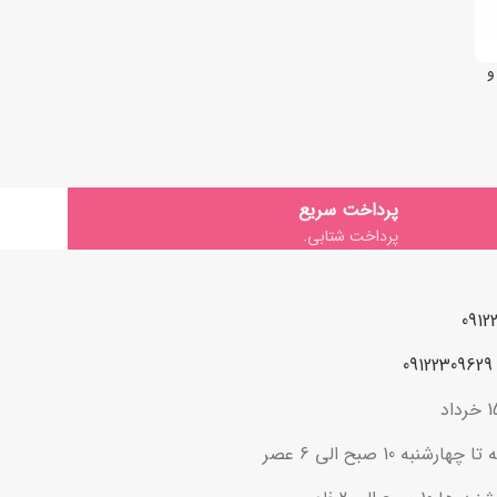
رب و
پرداخت سریع
پرداخت شتابی.
ه 10 صبح الی 6 عصر