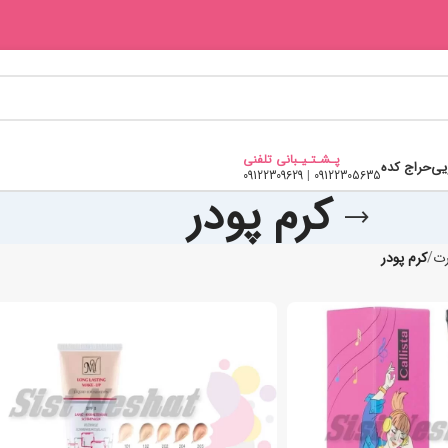
پـشـتـیـبانی تلفنی
یی
حراج کده
09122309629
|
09122305635
کرم پودر
رت
کرم پودر