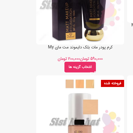
کرم پودر مات بلک دایموند مت مای My
تومان
تومان
انتخاب گزینه ها
فروخته شده