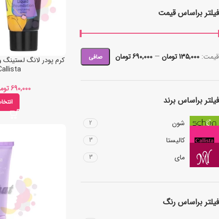
فیلتر براساس قیمت
قيمت:
135,000 تومان
—
690,000 تومان
صافی
allista
توم
فیلتر براساس برند
انتخا
شون
2
کالیستا
3
مای
3
فیلتر براساس رنگ