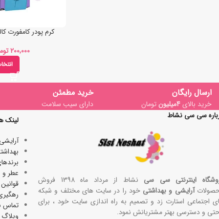
D01
1
D02
1
کرم پودر کامفورت کالیستا Callista
D03
1
F01
1
توم
F02
1
انتخا
F03
1
F04
1
ارسال رایگان
خرید مطمئن
F05
1
خرید بالای
4میلیون
تومان
دارای سیب سلامت
F06
1
باره سی سی نشاط
لینک ه
L01
1
آرایشی
L02
1
بھداشتی
L03
1
برندها
L04
1
عطر و ا
وشگاه اینترنتی سی سی
نشاط از مرداد ماه 1398 فروش
L05
1
قوانین 
صولات
آرایشی و بهداشتی
خود را در سایت های مختلف و شبکه
L06
1
رهگیری
ی اجتماعی استارت زد و تصمیم به راه اندازی سایت خود ، برای
تماس با
S01
1
حتی و دسترسی بهتر مشتریانش نمود.
وبلاگ