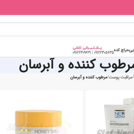
پـشـتـیـبانی تلفنی
یی
حراج کده
09122309629
|
09122305635
رطوب کننده و آبرسان
مراقبت پوست
مرطوب کننده و آبرسان