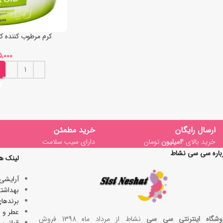
کرم مرطوب کننده کا
ارسال رایگان
خرید مطمئن
خرید بالای
4میلیون
تومان
دارای سیب سلامت
باره سی سی نشاط
لینک ه
آرایشی
بھداشتی
برندها
عطر و ا
وشگاه اینترنتی سی سی
نشاط از مرداد ماه 1398 فروش