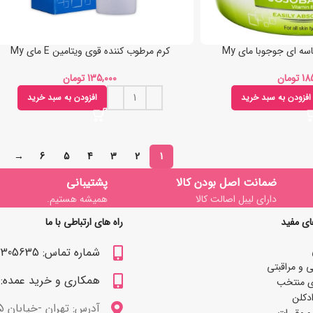
سه ای جوجوبا مای My
کرم مرطوب کننده قوی ویتامین E مای My
تومان
تومان
افزودن به سبد خرید
افزودن به سبد خرید
→
6
5
4
3
2
1
ضمانت اصل بودن کالا
پشتیبانی
دارای لیبل اصالت کالا
همیشه هستیم.
ای مفید
راه های ارتباطی با ما
شماره تماس: 09122305635
 و مراقبتی
همکاری و خرید عمده: 09122309629
ی منتخب
دکلن
آدرس: تهران -خیابان 15 خرداد