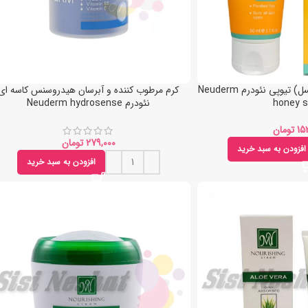
کرم دست هانی شی (عسل) تیوپی نئودرم Neuderm
کرم مرطوب کننده و آبرسان هیدروسنس کاسه ای
honey 
نئودرم Neuderm hydrosense
تومان
تومان
افزودن به سبد خرید
افزودن به سبد خرید