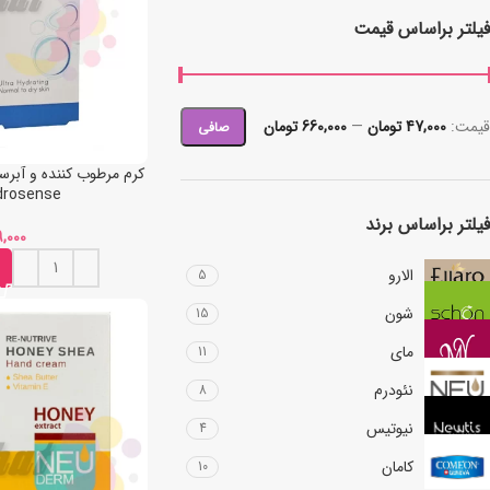
فیلتر براساس قیمت
قيمت:
47,000 تومان
—
660,000 تومان
صافی
کرم مرطوب کننده و آبر
drosense
فیلتر براساس برند
الارو
5
شون
15
مای
11
نئودرم
8
نیوتیس
4
کامان
10