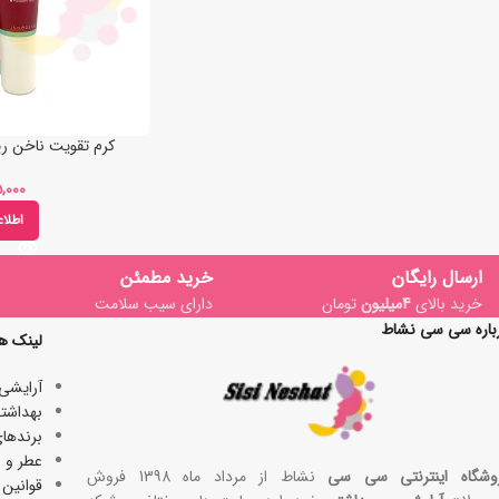
کرم تقویت ناخن رینوال 
اطلا
ارسال رایگان
خرید مطمئن
خرید بالای
4میلیون
تومان
دارای سیب سلامت
باره سی سی نشاط
لینک ه
آرایشی
بھداشتی
برندها
عطر و ا
وشگاه اینترنتی سی سی
نشاط از مرداد ماه 1398 فروش
قوانین 