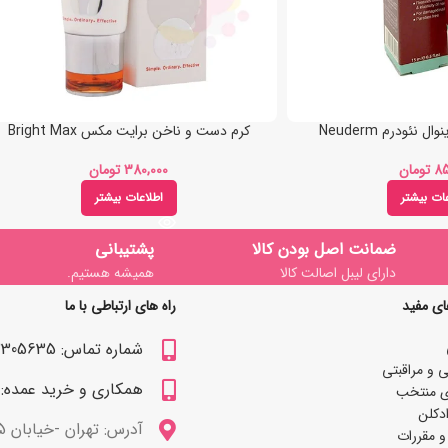
نئودرم Neuderm
کرم دست و ناخن برایت مکس Bright Max
تومان
تومان
عات بیشتر
اطلاعات بیشتر
ضمانت اصل بودن کالا
پشتیبانی
دارای لیبل اصالت کالا
همیشه هستیم.
ای مفید
راه های ارتباطی با ما
شماره تماس: 09122305635
 و مراقبتی
همکاری و خرید عمده: 09122309629
ی منتخب
دکلن
آدرس: تهران -خیابان 15 خرداد
و مقررات