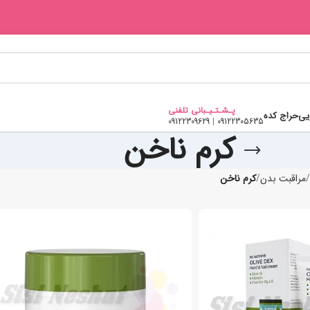
پـشـتـیـبانی تلفنی
یی
حراج کده
09122309629
|
09122305635
کرم ناخن
مراقبت بدن
کرم ناخن