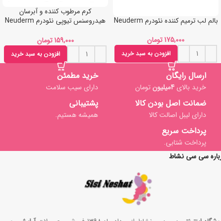
کرم مرطوب کننده و آبرسان
هیدروسنس تیوپی نئودرم Neuderm
بالم لب ترمیم کننده نئودرم Neuderm
hydrosense
تومان
تومان
افزودن به سبد خرید
افزودن به سبد خرید
ارسال رایگان
خرید مطمئن
خرید بالای
4میلیون
تومان
دارای سیب سلامت
ضمانت اصل بودن کالا
پشتیبانی
دارای لیبل اصالت کالا
همیشه هستیم.
پرداخت سریع
پرداخت شتابی.
باره سی سی نشاط