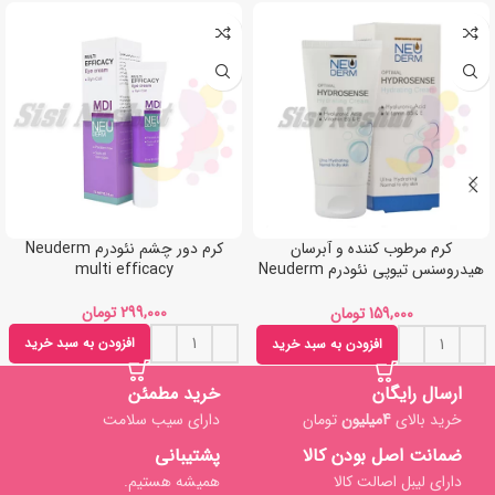
کرم مرطوب کننده و آبرسان
کرم دور چشم نئودرم Neuderm
هیدروسنس تیوپی نئودرم Neuderm
multi efficacy
hydrosense
تومان
تومان
افزودن به سبد خرید
افزودن به سبد خرید
ارسال رایگان
خرید مطمئن
خرید بالای
4میلیون
تومان
دارای سیب سلامت
ضمانت اصل بودن کالا
پشتیبانی
دارای لیبل اصالت کالا
همیشه هستیم.