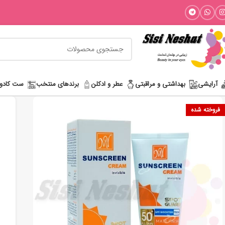
آرایشی
بھداشتی و مراقبتی
عطر و ادکلن
برندهای منتخب
ست کادو
فروخته شده