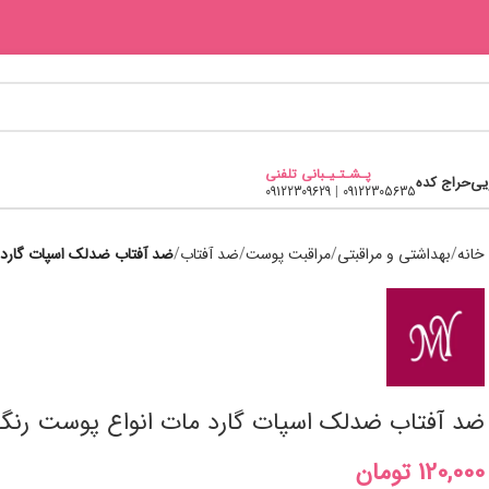
پـشـتـیـبانی تلفنی
یی
حراج کده
09122309629
|
09122305635
خانه
بھداشتی و مراقبتی
مراقبت پوست
ضد آفتاب
ضد آفتاب ضدلک اسپات گارد م
ضد آفتاب ضدلک اسپات گارد مات انواع پوست رنگی 
تومان