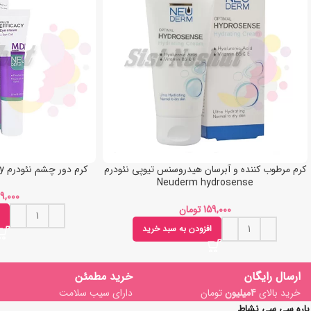
کرم مرطوب کننده و آبرسان هیدروسنس تیوپی نئودرم
کرم دور چشم نئودرم Neuderm multi efficacy
Neuderm hydrosense
تومان
افزودن به سبد خرید
ارسال رایگان
خرید مطمئن
خرید بالای
4میلیون
تومان
دارای سیب سلامت
باره سی سی نشاط