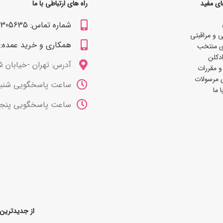
ای مفید
راه های ارتباطی با ما
شماره تماس: 09122305635
 و مراقبتی
همکاری و خرید عمده: 09122309629
ی منتخب
دکلن
آدرس: تهران -خیابان 15 خرداد
و مقررات
 مرسولات
ساعت پاسخگویی شنبه تا چهارشنب
 ما
ساعت پاسخگویی پنجشنبه ها 10 صب
از جدیدترین 