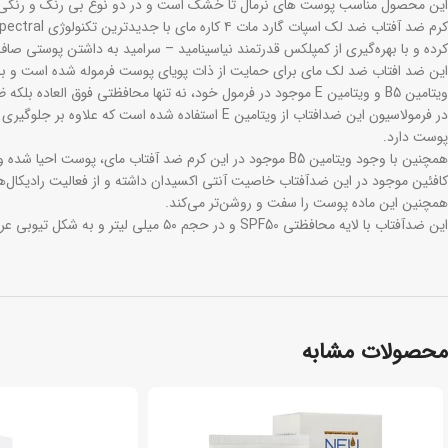
این محصول مناسب پوست‌ های نرمال تا خشک است و در دو نوع بی رنگ و رنگی 
کرده و با بهره‌گیری از کمپلکس قدرتمند نیاسینامید – سرامید به داشتن پوستی صا
این ضد افتاب ضد لک مای برای حمایت از ذات پویای پوست فرموله شده است و با ع
ویتامین B5 و ویتامین E موجود در فرمول خود، نه تنها محافظتی فوق العاده بلکه ظاهری مات و بی نقص به پوست نرمال و یا خشک شما می بخشد.
در فرمولاسیون این ضدافتاب از ویتامین E استفا
پوست دارد.
همچنین با وجود ویتامین B5 موجود در این کرم ضد آفتاب مای، پوست احیا شده و با خاصیت ضدپیری آن، جوانی و شادابی خود را باز می‌یابد‌.
کافئین موجود در این ضدآفتاب خاصیت آنتی اکسیدان داشته و از فعالیت رادیکال‌
همچنین این ماده پوست را سفت و روشن‌تر می‌کند.
این ضدآفتاب با لایه محافظتی SPF50 و در حجم ۵۰ میلی لیتر و به شکل تیوبی عرضه شده‌است.
محصولات مشابه