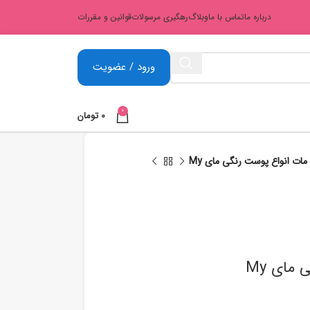
درباره ما
تماس با ما
وبلاگ
رهگیری مرسولات
قوانین و مقررات
ورود / عضویت
0
0
تومان
ات انواع پوست رنگی مای My
مای My