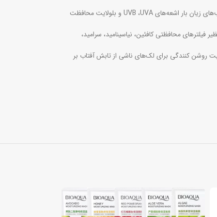
کرم ضد آفتاب ضد لک اسپات گارد مات ۴ کاره مای با جدیدترین تکنولوژی Advanced Spectral و SPF Booster پوست را کاملا در برابر ایجاد لک‌های ناشی از آسیب‌های زیان بار اشعه‌های UVB ،UVA و بلولایت محافظت
 فیلترهای محافظتی کافئین، نیاسینامید، سرامید،
‌کند و خاصیت روشن کنندگی برای لک‌های ناشی از تابش آفتاب بر
فروخته شده