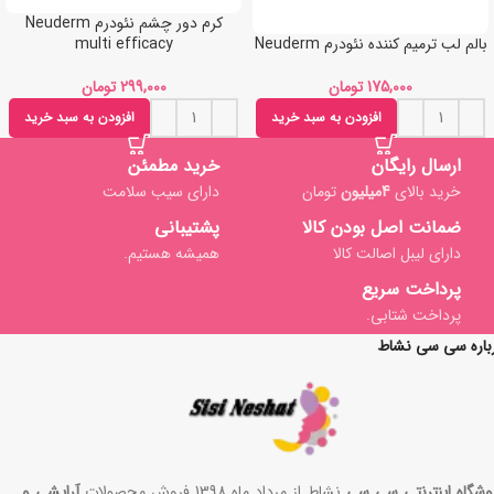
کرم دور چشم نئودرم Neuderm
multi efficacy
بالم لب ترمیم کننده نئودرم Neuderm
تومان
تومان
افزودن به سبد خرید
افزودن به سبد خرید
ارسال رایگان
خرید مطمئن
خرید بالای
4میلیون
تومان
دارای سیب سلامت
ضمانت اصل بودن کالا
پشتیبانی
دارای لیبل اصالت کالا
همیشه هستیم.
پرداخت سریع
پرداخت شتابی.
باره سی سی نشاط
وشگاه اینترنتی سی سی
نشاط از مرداد ماه 1398 فروش محصولات
آرایشی و