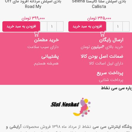
بادی اسپلش سلنا کالیستا Selena
بادی اسپلش مردانه آفرود مای Off
Road My
Callista
تومان
تومان
افزودن به سبد خرید
افزودن به سبد خرید
ارسال رایگان
خرید مطمئن
خرید بالای
4میلیون
تومان
دارای سیب سلامت
ضمانت اصل بودن کالا
پشتیبانی
دارای لیبل اصالت کالا
همیشه هستیم.
پرداخت سریع
پرداخت شتابی.
باره سی سی نشاط
وشگاه اینترنتی سی سی
نشاط از مرداد ماه 1398 فروش محصولات
آرایشی و