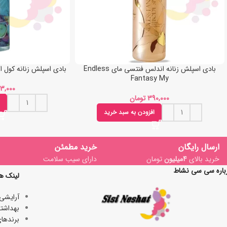
بادی اسپلش زنانه اندلس فنتسی مای Endless
بادی اسپلش زنانه کول اوشن مای y
Fantasy My
تومان
افزودن به سبد خرید
ارسال رایگان
خرید مطمئن
خرید بالای
4میلیون
تومان
دارای سیب سلامت
باره سی سی نشاط
لینک ه
آرایشی
بھداشتی
برندها