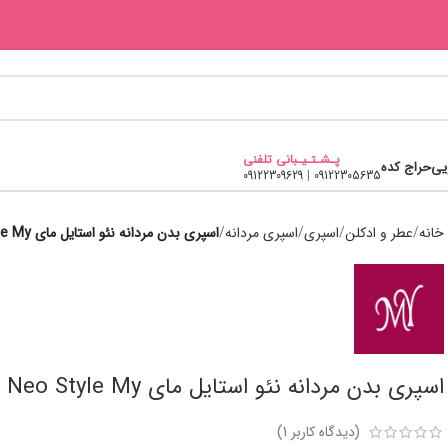
پـشـتـیـبانی تلفنی
یی
حراج کده
09122309629
|
09122305635
خانه
عطر و ادکلن
اسپری
اسپری مردانه
اسپری بدن مردانه نئو استایل مای Neo Style My
اسپری بدن مردانه نئو استایل مای Neo Style My
(دیدگاه کاربر
1
)