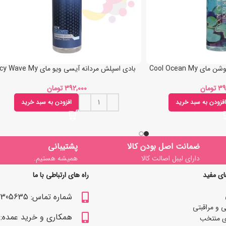
Cool Ocean M
بادی اسپلش مردانه آیسی ویو مای Icy Wave My
تومان
تومان
افزودن به سبد خرید
افزودن به سبد خرید
ضمانت اصل بودن کالا
پشتیبانی
دارای لیبل اصالت کالا
همیشه هستیم.
ای مفید
راه های ارتباطی با ما
شماره تماس: 09122305635
 و مراقبتی
همکاری و خرید عمده: 09122309629
ی منتخب