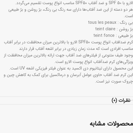
الارو با SPF 50 و ضد آفتاب SPF50 مناسب انواع پوست تقسیم می‌گردد.
هر دو دسته از این ضد آفتاب‌ها دارای سه رنگ بی رنگ، بژ روشن و بژ طبیعی
است.
بی رنگ : tous les peaux
بژ روشن : teint claire
بژ طبیعی : teint fonce
کرم ضدافتاب انواع پوست SPF50 الارو با بالاترین میزان محافظت در برابر آفتاب
مناسب افرادی است که مدت زمان زیادی در برابر اشعه آفتاب قرار دارند
وجود طیف متنوعی از فیلترهای ضد آفتاب جهت ارائه بالاترین میزان محافظت از
ویژگی‌های کرم ضدآفتاب انواع پوست الارو است.
این محصول دارای تیتانیوم دی اکسید به عنوان فیلتر فیزیکی اشعه UV است.
این کرم ضد آفتاب حاوی عوامل آبرسان و درماکسیل برای کمک به کاهش چین و
چروک صورت نیز است.
نظرات (0)
محصولات مشابه