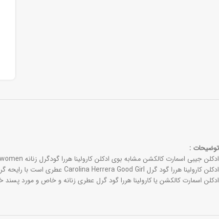
توضیحات :
ادکلن جیبی اسمارت کالکشن مشابه بوی ادکلن کارولینا هررا گودگرل زنانه Carolina Herrera Good Girl for women میباشد.
ادکلن کارولینا هررا گود گرل Carolina Herrera Good Girl عطری است با رایحه گرم و تلخ و شیرین.
ادکلن اسمارت کالکشن یا کارولینا هررا گود گرل عطری زنانه و خاص و مورد پسند خ