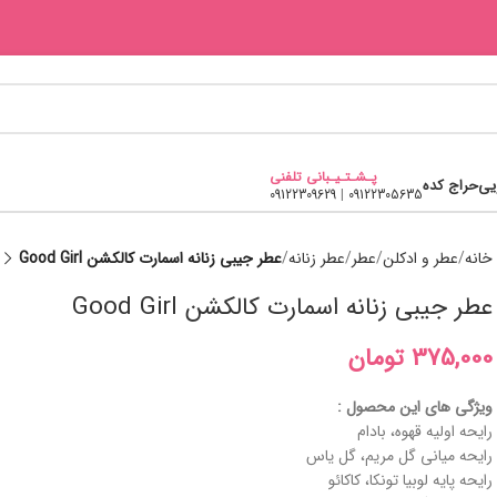
پـشـتـیـبانی تلفنی
یی
حراج کده
09122309629
|
09122305635
خانه
عطر و ادکلن
عطر
عطر زنانه
عطر جیبی زنانه اسمارت کالکشن Good Girl
عطر جیبی زنانه اسمارت کالکشن Good Girl
تومان
ویژگی های این محصول :
رایحه اولیه قهوه، بادام
رایحه میانی گل مریم، گل یاس
رایحه پایه لوبیا تونکا، کاکائو