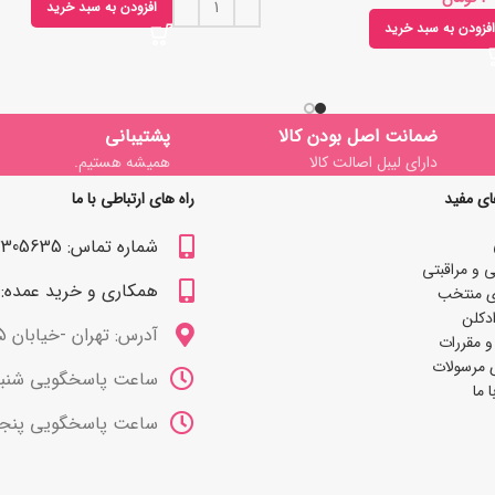
افزودن به سبد خرید
افزودن به سبد خرید
ضمانت اصل بودن کالا
پشتیبانی
دارای لیبل اصالت کالا
همیشه هستیم.
ای مفید
راه های ارتباطی با ما
شماره تماس: 09122305635
 و مراقبتی
همکاری و خرید عمده: 09122309629
ی منتخب
دکلن
آدرس: تهران -خیابان 15 خرداد
و مقررات
 مرسولات
ساعت پاسخگویی شنبه تا چهارشنب
 ما
ساعت پاسخگویی پنجشنبه ها 10 صب