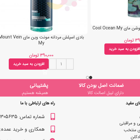
Cool Ocean M
بادی اسپلش مردانه مونت وین مای unt Vein
تومان
My
افزودن به سبد خرید
تومان
افزودن به سبد خرید
ضمانت اصل بودن کالا
پشتیبانی
دارای لیبل اصالت کالا
همیشه هستیم.
ای مفید
راه های ارتباطی با ما
شماره تماس: 09122305635
 و مراقبتی
همکاری و خرید عمده: 09122309629
ی منتخب
دکلن