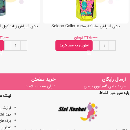
بادی اسپلش سلنا کالیستا Selena Callista
بادی اسپلش زنانه کول اوشن مای y
تومان
افزودن به سبد خرید
ارسال رایگان
خرید مطمئن
خرید بالای
4میلیون
تومان
دارای سیب سلامت
باره سی سی نشاط
لینک ه
آرایشی
بھداشتی
برندها
عطر و ا