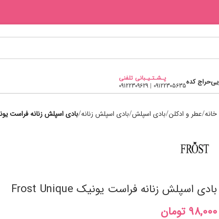
پـشـتـیـبانی تلفنی
یی
حراج کده
09122309629
|
09122305635
خانه
عطر و ادکلن
بادی اسپلش
بادی اسپلش زنانه
بادی اسپلش زنانه فراست یونیک  Unique
بادی اسپلش زنانه فراست یونیک Frost Unique
تومان