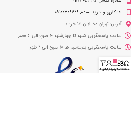
شماره تماس: 09122305635
همکاری و خرید عمده: 09122309629
آدرس: تهران -خیابان 15 خرداد
ساعت پاسخگویی شنبه تا چهارشنبه 10 صبح الی 6 عصر
ساعت پاسخگویی پنجشنبه ها 10 صبح الی 2 ظهر
0
خانه
دسته بندی
سبد خرید
حساب من
فیلتر ها
با ما همراه باشید