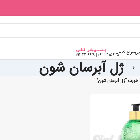
پـشـتـیـبانی تلفنی
یی
حراج کده
09122309629
|
09122305635
ژل آبرسان شون
ورده “ژل آبرسان شون”