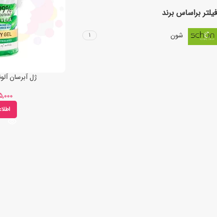
فیلتر براساس برند
شون
1
ژل آبرسان آلوئه 
اطلا