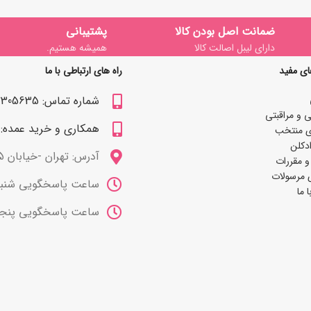
ضمانت اصل بودن کالا
پشتیبانی
دارای لیبل اصالت کالا
همیشه هستیم.
ای مفید
راه های ارتباطی با ما
شماره تماس: 09122305635
 و مراقبتی
همکاری و خرید عمده: 09122309629
ی منتخب
دکلن
آدرس: تهران -خیابان 15 خرداد
و مقررات
 مرسولات
ساعت پاسخگویی شنبه تا چهارشنب
 ما
ساعت پاسخگویی پنجشنبه ها 10 صب