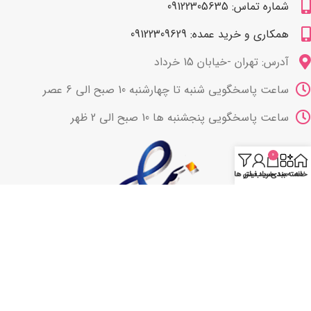
شماره تماس: 09122305635
همکاری و خرید عمده: 09122309629
آدرس: تهران -خیابان 15 خرداد
ساعت پاسخگویی شنبه تا چهارشنبه 10 صبح الی 6 عصر
ساعت پاسخگویی پنجشنبه ها 10 صبح الی 2 ظهر
0
خانه
دسته بندی
سبد خرید
حساب من
فیلتر ها
با ما همراه باشید