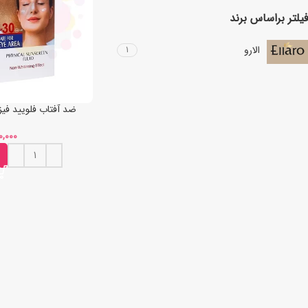
فیلتر براساس برند
الارو
1
ضد آفتاب فلویید فیزیکال SPF30 الا