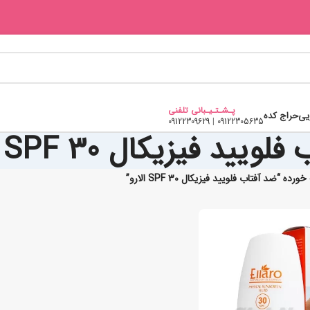
پـشـتـیـبانی تلفنی
یی
حراج کده
09122309629
|
09122305635
یید فیزیکال SPF 30 الارو
ضد آفتاب فلویید فیزیکال SPF 30 الارو”