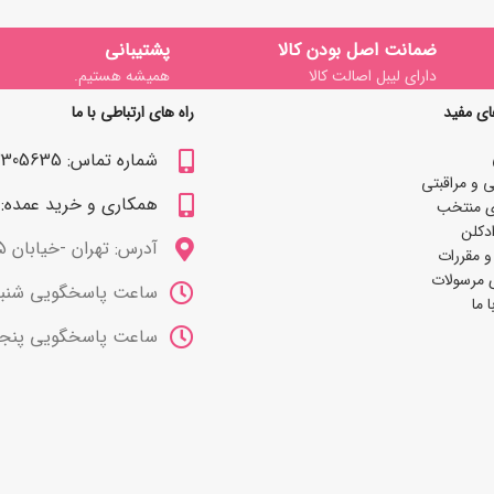
ضمانت اصل بودن کالا
پشتیبانی
دارای لیبل اصالت کالا
همیشه هستیم.
ای مفید
راه های ارتباطی با ما
شماره تماس: 09122305635
 و مراقبتی
همکاری و خرید عمده: 09122309629
ی منتخب
دکلن
آدرس: تهران -خیابان 15 خرداد
و مقررات
 مرسولات
ساعت پاسخگویی شنبه تا چهارشنب
 ما
ساعت پاسخگویی پنجشنبه ها 10 صب