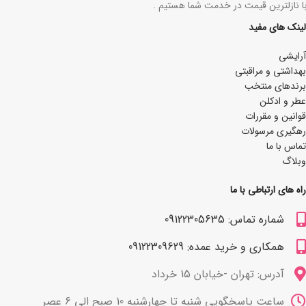
با نازلترین قیمت در خدمت شما هستیم .
لینک های مفید
آرایشی
بھداشتی و مراقبتی
برندهای منتخب
عطر و ادکلن
قوانین و مقررات
رهگیری مرسولات
تماس با ما
وبلاگ
راه های ارتباطی با ما
شماره تماس: 09122305635
همکاری و خرید عمده: 09122309629
آدرس: تهران -خیابان 15 خرداد
ساعت پاسخگویی شنبه تا چهارشنبه 10 صبح الی 6 عصر