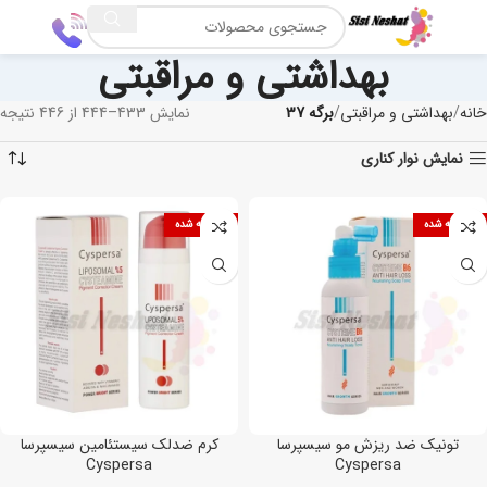
بھداشتی و مراقبتی
خانه
بھداشتی و مراقبتی
برگه 37
نمایش 433–444 از 446 نتیجه
نمایش نوار کناری
فروخته شده
فروخته شده
تونیک ضد ریزش مو سیسپرسا
کرم ضدلک سیستئامین سیسپرسا
Cyspersa
Cyspersa