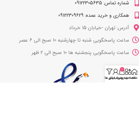
شماره تماس: 09122305635
همکاری و خرید عمده: 09122309629
آدرس: تهران -خیابان 15 خرداد
ساعت پاسخگویی شنبه تا چهارشنبه 10 صبح الی 6 عصر
ساعت پاسخگویی پنجشنبه ها 10 صبح الی 2 ظهر
0
خانه
دسته بندی
سبد خرید
حساب من
فیلتر ها
با ما همراه باشید