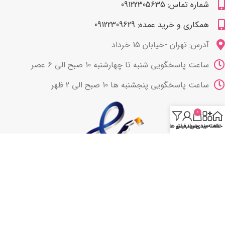
شماره تماس: 09122305635
همکاری و خرید عمده: 09122309629
آدرس: تهران -خیابان 15 خرداد
ساعت پاسخگویی شنبه تا چهارشنبه 10 صبح الی 6 عصر
ساعت پاسخگویی پنجشنبه ها 10 صبح الی 2 ظهر
0
خانه
دسته بندی
سبد خرید
حساب من
فیلتر ها
با ما همراه باشید