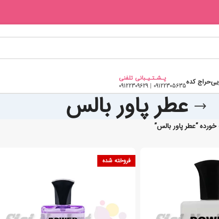
پـشـتـیـبانی تلفنی
یی
حراج کده
09122309629
|
09122305635
عطر پاور بالس
رده “عطر پاور بالس”
فروخته شده