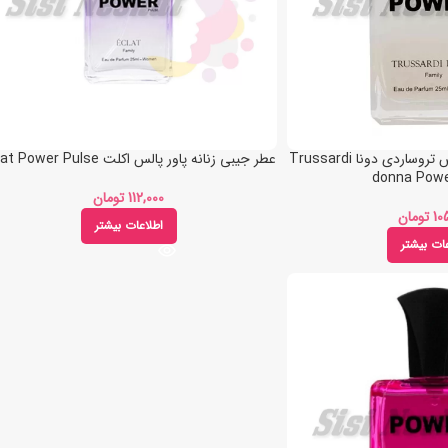
عطر جیبی زنانه پاور پالس تروساردی دونا Trussardi
عطر جیبی زنانه پاور پالس اکلت Eclat Power Pulse
donna Powe
تومان
تومان
اطلاعات بیشتر
عات بیشتر