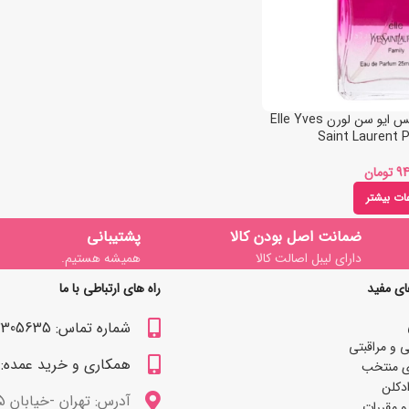
عطر جیبی زنانه پاور پالس ایو سن لورن Elle Yves
Saint Laurent 
تومان
عات بیشتر
ضمانت اصل بودن کالا
پشتیبانی
دارای لیبل اصالت کالا
همیشه هستیم.
ای مفید
راه های ارتباطی با ما
شماره تماس: 09122305635
 و مراقبتی
همکاری و خرید عمده: 09122309629
ی منتخب
دکلن
آدرس: تهران -خیابان 15 خرداد
و مقررات