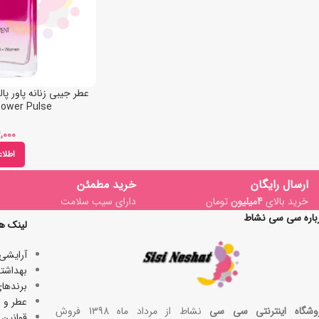
Power Pulse
اطلا
ارسال رایگان
خرید مطمئن
خرید بالای
4میلیون
تومان
دارای سیب سلامت
باره سی سی نشاط
لینک ه
آرایشی
بھداشتی
برندها
عطر و ا
وشگاه اینترنتی سی سی
نشاط از مرداد ماه 1398 فروش
قوانین 