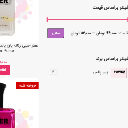
فیلتر براساس قیمت
قيمت:
94,000 تومان
—
112,000 تومان
صافی
r Pulse
فیلتر براساس برند
اطلا
پاور پالس
4
فروخته شده