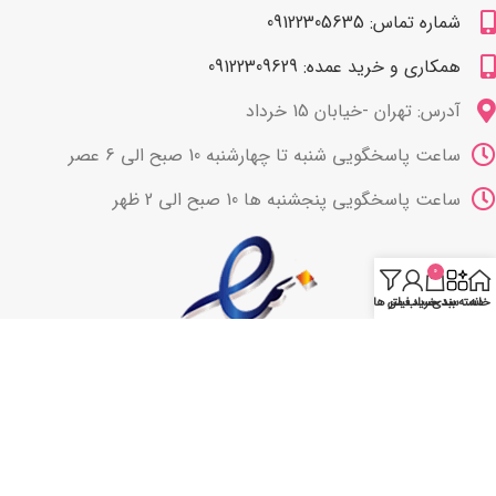
شماره تماس: 09122305635
همکاری و خرید عمده: 09122309629
آدرس: تهران -خیابان 15 خرداد
ساعت پاسخگویی شنبه تا چهارشنبه 10 صبح الی 6 عصر
ساعت پاسخگویی پنجشنبه ها 10 صبح الی 2 ظهر
0
خانه
دسته بندی
سبد خرید
حساب من
فیلتر ها
با ما همراه باشید