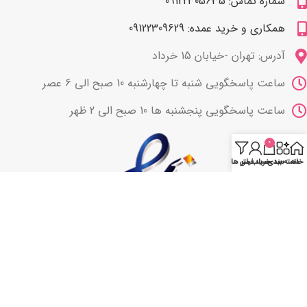
شماره تماس: 09122305635
همکاری و خرید عمده: 09122309629
آدرس: تهران -خیابان 15 خرداد
ساعت پاسخگویی شنبه تا چهارشنبه 10 صبح الی 6 عصر
ساعت پاسخگویی پنجشنبه ها 10 صبح الی 2 ظهر
0
خانه
دسته بندی
سبد خرید
حساب من
فیلتر ها
با ما همراه باشید