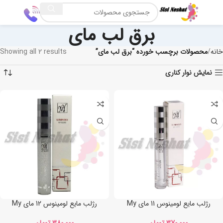
برق لب مای
خانه
محصولات برچسب خورده “برق لب مای”
Showing all 2 results
نمایش نوار کناری
رژلب مایع لومینوس 11 مای My
رژلب مایع لومینوس 12 مای My