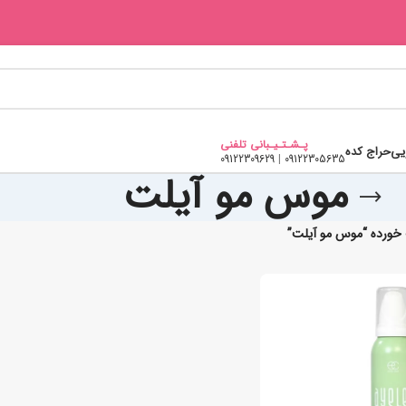
پـشـتـیـبانی تلفنی
یی
حراج کده
09122309629
|
09122305635
موس مو آیلت
ورده “موس مو آیلت”