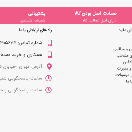
ضمانت اصل بودن کالا
پشتیبانی
دارای لیبل اصالت کالا
همیشه هستیم.
ای مفید
راه های ارتباطی با ما
شماره تماس: 09122305635
 و مراقبتی
همکاری و خرید عمده: 09122309629
ی منتخب
دکلن
آدرس: تهران -خیابان 15 خرداد
و مقررات
 مرسولات
ساعت پاسخگویی شنبه تا چهارشنب
 ما
ساعت پاسخگویی پنجشنبه ها 10 صب