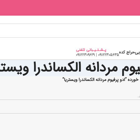
پـشـتـیـبانی تلفنی
یی
حراج کده
09122309629
|
09122305635
یوم مردانه الکساندرا ویستر
ده “ادو پرفیوم مردانه الکساندرا ویستریا”
.