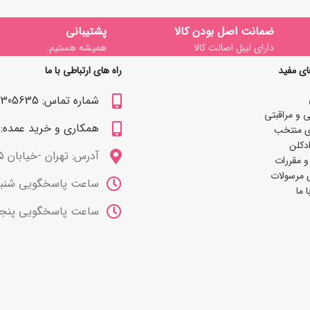
ضمانت اصل بودن کالا
پشتیبانی
دارای لیبل اصالت کالا
همیشه هستیم.
ای مفید
راه های ارتباطی با ما
شماره تماس: 09122305635
 و مراقبتی
همکاری و خرید عمده: 09122309629
ی منتخب
دکلن
آدرس: تهران -خیابان 15 خرداد
و مقررات
 مرسولات
ساعت پاسخگویی شنبه تا چهارشنب
 ما
ساعت پاسخگویی پنجشنبه ها 10 صب